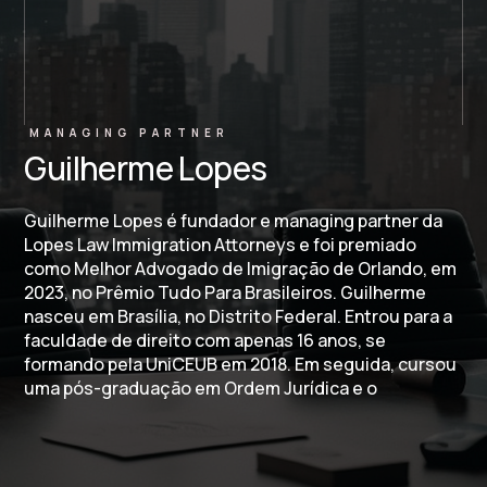
MANAGING PARTNER
Guilherme Lopes
Guilherme Lopes
Managing Partner
Guilherme Lopes é fundador e managing partner da
Lopes Law Immigration Attorneys e foi premiado
como Melhor Advogado de Imigração de Orlando, em
2023, no Prêmio Tudo Para Brasileiros. Guilherme
nasceu em Brasília, no Distrito Federal. Entrou para a
faculdade de direito com apenas 16 anos, se
formando pela UniCEUB em 2018. Em seguida, cursou
uma pós-graduação em Ordem Jurídica e o
Ministério Público na Escola Superior do Ministério
Público do Distrito Federal e Territórios. Trabalhou
no Tribunal de Justiça de Brasília, na Procuradoria
Geral da República e se tornou sócio no escritório