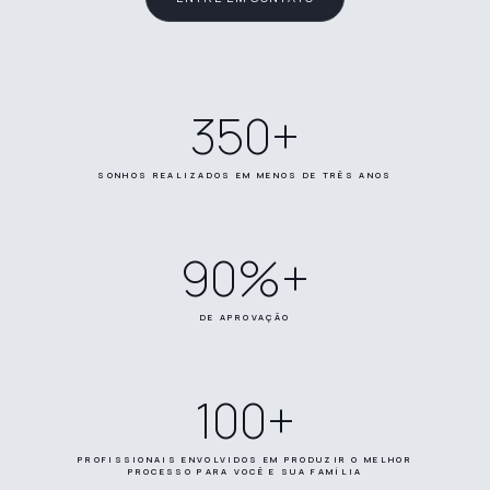
350
+
SONHOS REALIZADOS EM MENOS DE TRÊS ANOS
90
%+
DE APROVAÇÃO
100
+
PROFISSIONAIS ENVOLVIDOS EM PRODUZIR O MELHOR
PROCESSO PARA VOCÊ E SUA FAMÍLIA