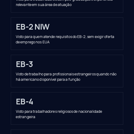
relevante em sua área de atuação
EB-2 NIW
Visto para quem atende requisitos do EB-2, sem exigir oferta
de emprego nos EUA
EB-3
Visto de trabalho para profissionais estrangeiros quando não
há americano disponível para a função
EB-4
Visto para trabalhadores religiosos de nacionalidade
estrangeira